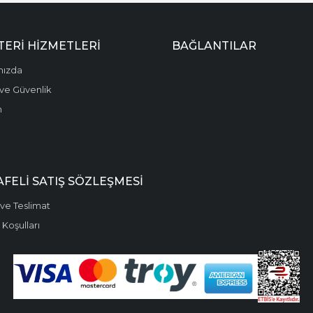
ERI HIZMETLERI
BAĞLANTILAR
mızda
k ve Güvenlik
m
FELI SATIŞ SÖZLEŞMESI
ve Teslimat
 Koşulları