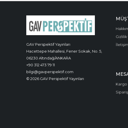
MÜŞT
Hakkı
Gizlili
GAV Perspektif Yayınları
İletişi
Hacettepe Mahallesi, Fener Sokak, No. 5,
06230 Altındağ/ANKARA
+90 312 473 79 11
bilgi@gavperspektif.com
MESA
© 2026 GAV Perspektif Yayınları
Kargo 
Sipariş