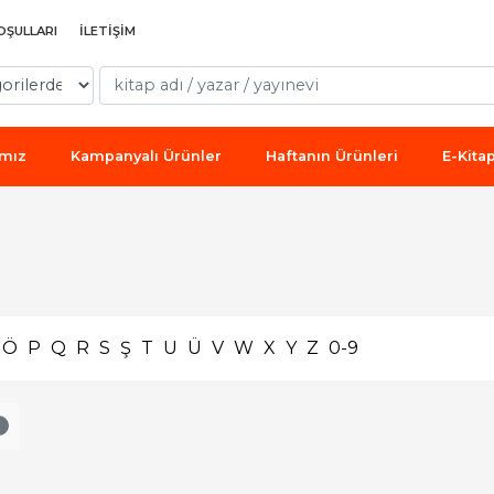
OŞULLARI
İLETIŞIM
ımız
Kampanyalı Ürünler
Haftanın Ürünleri
E-Kita
Ö
P
Q
R
S
Ş
T
U
Ü
V
W
X
Y
Z
0-9
1