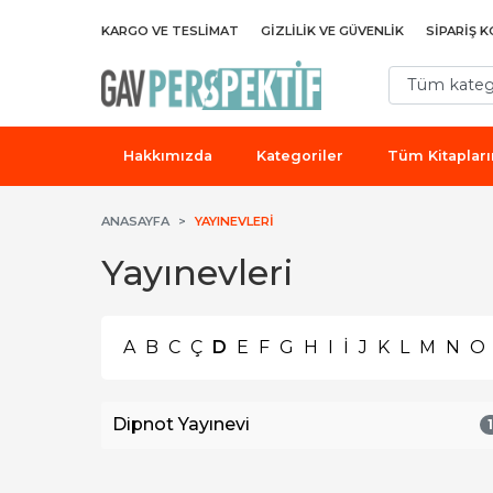
KARGO VE TESLIMAT
GIZLILIK VE GÜVENLIK
SIPARIŞ K
Hakkımızda
Kategoriler
Tüm Kitaplar
ANASAYFA
YAYINEVLERI
Yayınevleri
A
B
C
Ç
D
E
F
G
H
I
İ
J
K
L
M
N
O
Dipnot Yayınevi