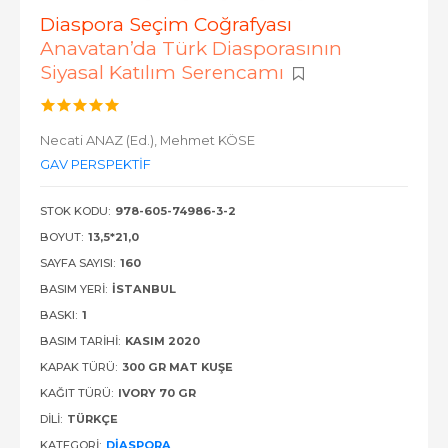
Diaspora Seçim Coğrafyası
Anavatan’da Türk Diasporasının
Siyasal Katılım Serencamı
Necati ANAZ (Ed.),
Mehmet KÖSE
GAV PERSPEKTİF
STOK KODU:
978-605-74986-3-2
BOYUT:
13,5*21,0
SAYFA SAYISI:
160
BASIM YERI:
İSTANBUL
BASKI:
1
BASIM TARIHI:
KASIM 2020
KAPAK TÜRÜ:
300 GR MAT KUŞE
KAĞIT TÜRÜ:
IVORY 70 GR
DILI:
TÜRKÇE
KATEGORI:
DIASPORA