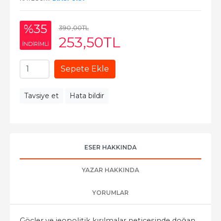
%35
390
,00
TL
253
,50
TL
INDIRIMLI
Sepete Ekle
Tavsiye et
Hata bildir
ESER HAKKINDA
YAZAR HAKKINDA
YORUMLAR
Göçler ve jeopolitik kırılmalar neticesinde doğan