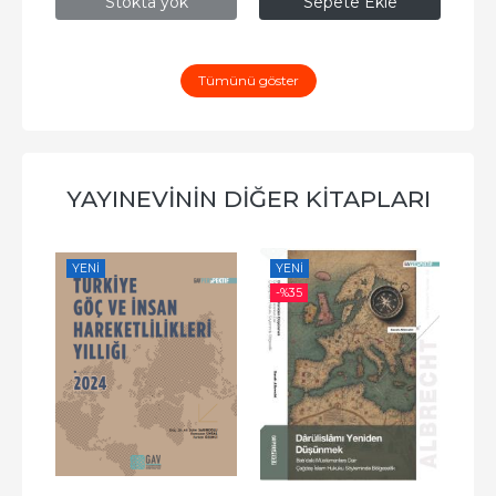
Stokta yok
Sepete Ekle
Tümünü göster
YAYINEVININ DIĞER KITAPLARI
YENI
YENI
-%
-%
35