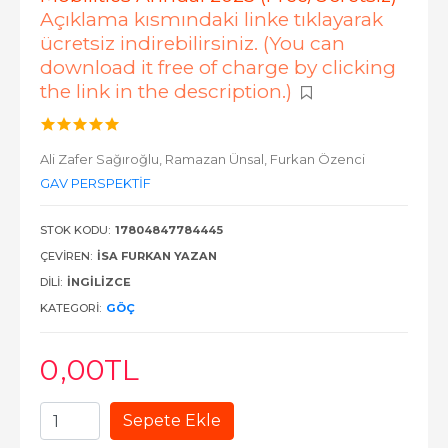
Açıklama kısmındaki linke tıklayarak
ücretsiz indirebilirsiniz. (You can
download it free of charge by clicking
the link in the description.)
Ali Zafer Sağıroğlu,
Ramazan Ünsal,
Furkan Özenci
GAV PERSPEKTİF
STOK KODU:
17804847784445
ÇEVIREN:
İSA FURKAN YAZAN
DILI:
İNGİLİZCE
KATEGORI:
GÖÇ
0
,00
TL
Sepete Ekle