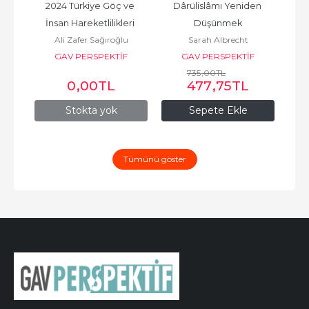
nd 
2024 Türkiye Göç ve 
Dârülislâmı Yeniden 
Gö
ual 
İnsan Hareketlilikleri 
Düşünmek
u
Ali Zafer Sağıroğlu
Sarah Albrecht
Ri
Yıllığı
F
GAV PERSPEKTİF
GAV PERSPEKTİF
735
,00
TL
0
,00
TL
477
,75
TL
Stokta yok
Sepete Ekle
Tümünü göster