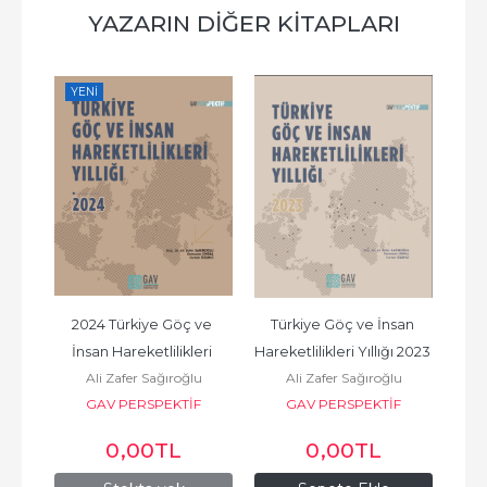
YAZARIN DIĞER KITAPLARI
YENI
nd 
2024 Türkiye Göç ve 
Türkiye Göç ve İnsan 
Tü
ual 
İnsan Hareketlilikleri 
Hareketlilikleri Yıllığı 2023 
Huma
u
Ali Zafer Sağıroğlu
Ali Zafer Sağıroğlu
Yıllığı
<a...
F
GAV PERSPEKTİF
GAV PERSPEKTİF
0
,00
TL
0
,00
TL