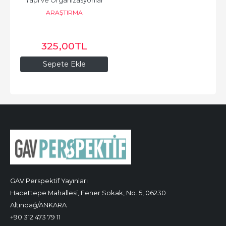
Yapı ve Organizasyonlar
ARAŞTIRMA
325
,00
TL
Sepete Ekle
GAV Perspektif Yayınları
Hacettepe Mahallesi, Fener Sokak, No. 5, 06230
Altındağ/ANKARA
+90 312 473 79 11