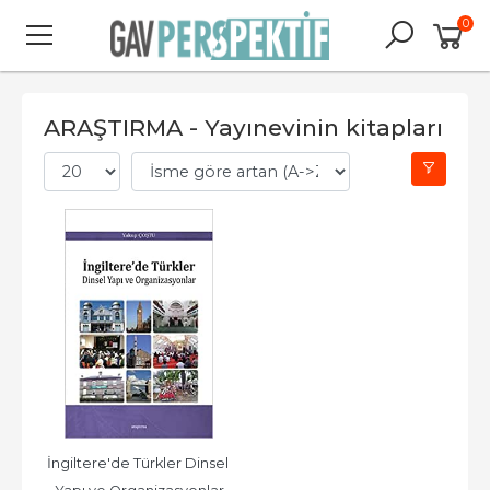
0
ARAŞTIRMA - Yayınevinin kitapları
İngiltere'de Türkler Dinsel 