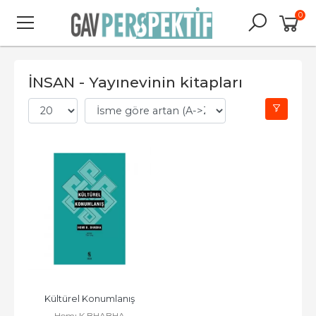
0
İNSAN - Yayınevinin kitapları
Kültürel Konumlanış
Homı K.BHABHA