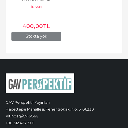
İNSAN
400
,00
TL
Stokta yok
GAV Perspektif Yayınları
Hacettepe Mahallesi, Fener Sokak, No. 5, 06230
Altındağ/ANKARA
+90 312 473 79 11