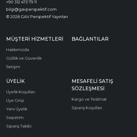
+90 312 473 79 11
bilgi@gavperspektif.com
© 2026 GAV Perspektif Yayınları
MÜŞTERI HIZMETLERI
BAĞLANTILAR
Hakkımızda
Gizlilik ve Güvenlik
İletişim
ÜYELIK
MESAFELI SATIŞ
SÖZLEŞMESI
Üyelik Koşulları
Kargo ve Teslimat
Üye Girişi
Sipariş Koşulları
Yeni Üyelik
Sepetim
Sipariş Takibi