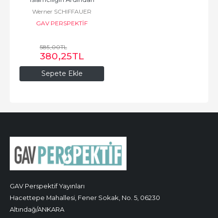
Werner SCHIFFAUER
GAV PERSPEKTİF
585
,00
TL
380
,25
TL
Sepete Ekle
GAV Perspektif Yayınları
Hacettepe Mahallesi, Fener Sokak, No. 5, 06230
Altındağ/ANKARA