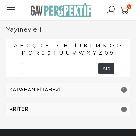
0
Yayınevleri
A
B
C
Ç
D
E
F
G
H
I
İ
J
K
L
M
N
O
Ö
P
Q
R
S
Ş
T
U
Ü
V
W
X
Y
Z
0-9
KARAHAN KİTABEVİ
1
KRİTER
1