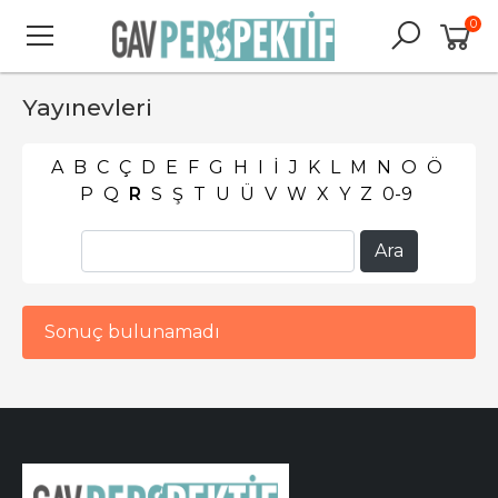
0
Yayınevleri
A
B
C
Ç
D
E
F
G
H
I
İ
J
K
L
M
N
O
Ö
P
Q
R
S
Ş
T
U
Ü
V
W
X
Y
Z
0-9
Sonuç bulunamadı