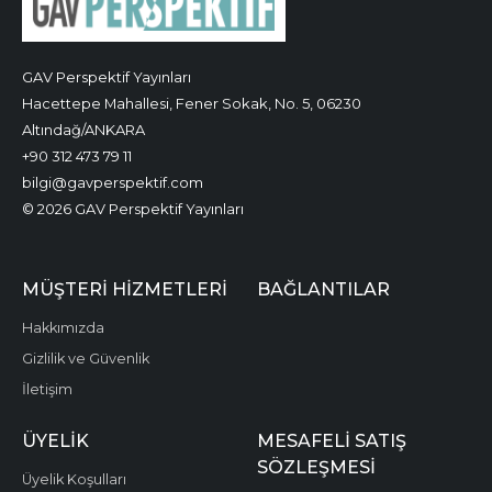
GAV Perspektif Yayınları
Hacettepe Mahallesi, Fener Sokak, No. 5, 06230
Altındağ/ANKARA
+90 312 473 79 11
bilgi@gavperspektif.com
© 2026 GAV Perspektif Yayınları
MÜŞTERI HIZMETLERI
BAĞLANTILAR
Hakkımızda
Gizlilik ve Güvenlik
İletişim
ÜYELIK
MESAFELI SATIŞ
SÖZLEŞMESI
Üyelik Koşulları